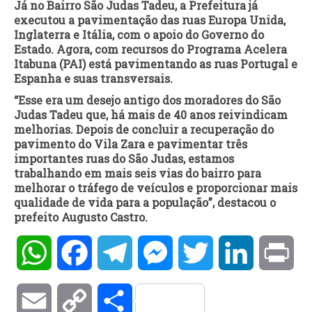
Já no Bairro São Judas Tadeu, a Prefeitura já
executou a pavimentação das ruas Europa Unida,
Inglaterra e Itália, com o apoio do Governo do
Estado. Agora, com recursos do Programa Acelera
Itabuna (PAI) está pavimentando as ruas Portugal e
Espanha e suas transversais.
“Esse era um desejo antigo dos moradores do São
Judas Tadeu que, há mais de 40 anos reivindicam
melhorias. Depois de concluir a recuperação do
pavimento do Vila Zara e pavimentar três
importantes ruas do São Judas, estamos
trabalhando em mais seis vias do bairro para
melhorar o tráfego de veículos e proporcionar mais
qualidade de vida para a população”, destacou o
prefeito Augusto Castro.
WhatsApp
Facebook
Telegram
Messenger
Twitter
LinkedIn
Pri
Email
Copy
Compartilhar