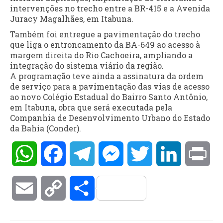
intervenções no trecho entre a BR-415 e a Avenida
Juracy Magalhães, em Itabuna.
Também foi entregue a pavimentação do trecho
que liga o entroncamento da BA-649 ao acesso à
margem direita do Rio Cachoeira, ampliando a
integração do sistema viário da região.
A programação teve ainda a assinatura da ordem
de serviço para a pavimentação das vias de acesso
ao novo Colégio Estadual do Bairro Santo Antônio,
em Itabuna, obra que será executada pela
Companhia de Desenvolvimento Urbano do Estado
da Bahia (Conder).
WhatsApp
Facebook
Telegram
Messenger
Twitter
LinkedIn
Pri
Email
Copy
Compartilhar
Link