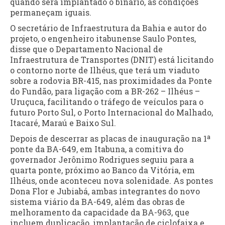
quando será implantado o binário, as condições
permaneçam iguais.
O secretário de Infraestrutura da Bahia e autor do
projeto, o engenheiro itabunense Saulo Pontes,
disse que o Departamento Nacional de
Infraestrutura de Transportes (DNIT) está licitando
o contorno norte de Ilhéus, que terá um viaduto
sobre a rodovia BR-415, nas proximidades da Ponte
do Fundão, para ligação com a BR-262 – Ilhéus –
Uruçuca, facilitando o tráfego de veículos para o
futuro Porto Sul, o Porto Internacional do Malhado,
Itacaré, Maraú e Baixo Sul.
Depois de descerrar as placas de inauguração na 1ª
ponte da BA-649, em Itabuna, a comitiva do
governador Jerônimo Rodrigues seguiu para a
quarta ponte, próximo ao Banco da Vitória, em
Ilhéus, onde aconteceu nova solenidade. As pontes
Dona Flor e Jubiabá, ambas integrantes do novo
sistema viário da BA-649, além das obras de
melhoramento da capacidade da BA-963, que
incluem duplicação, implantação de ciclofaixa e