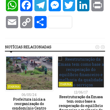
WhatsApp
Facebook
Telegram
Messenger
Twitter
LinkedIn
Pri
Email
Copy
Compartilhar
Link
NOTÍCIAS RELACIONADAS


ITABUNA
ITABUNA
12/06/17
06/05/24
Reestruturação da Emasa
Prefeitura inicia a
tem como base a
reorganização do
recuperação do equilíbrio
condomínio Centro