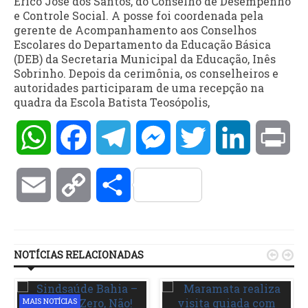
Érico José dos Santos, do Conselho de Desempenho
e Controle Social. A posse foi coordenada pela
gerente de Acompanhamento aos Conselhos
Escolares do Departamento da Educação Básica
(DEB) da Secretaria Municipal da Educação, Inês
Sobrinho. Depois da cerimônia, os conselheiros e
autoridades participaram de uma recepção na
quadra da Escola Batista Teosópolis,
WhatsApp
Facebook
Telegram
Messenger
Twitter
LinkedIn
Pri
Email
Copy
Compartilhar
Link
NOTÍCIAS RELACIONADAS


MAIS NOTÍCIAS