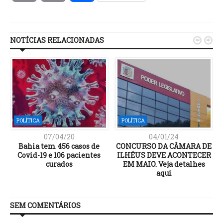
Link
NOTÍCIAS RELACIONADAS


POLÍTICA
POLÍTICA
07/04/20
04/01/24
Bahia tem 456 casos de
CONCURSO DA CÂMARA DE
Covid-19 e 106 pacientes
ILHÉUS DEVE ACONTECER
s
curados​
EM MAIO. Veja detalhes
aqui
SEM COMENTÁRIOS