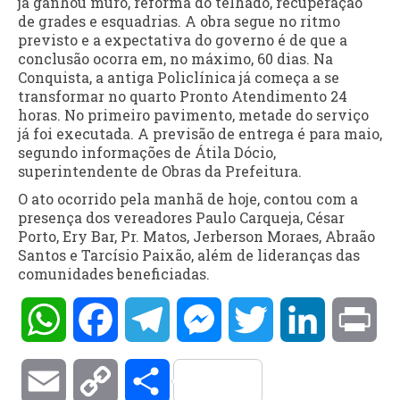
já ganhou muro, reforma do telhado, recuperação
de grades e esquadrias. A obra segue no ritmo
previsto e a expectativa do governo é de que a
conclusão ocorra em, no máximo, 60 dias. Na
Conquista, a antiga Policlínica já começa a se
transformar no quarto Pronto Atendimento 24
horas. No primeiro pavimento, metade do serviço
já foi executada. A previsão de entrega é para maio,
segundo informações de Átila Dócio,
superintendente de Obras da Prefeitura.
O ato ocorrido pela manhã de hoje, contou com a
presença dos vereadores Paulo Carqueja, César
Porto, Ery Bar, Pr. Matos, Jerberson Moraes, Abraão
Santos e Tarcísio Paixão, além de lideranças das
comunidades beneficiadas.
WhatsApp
Facebook
Telegram
Messenger
Twitter
LinkedIn
Pri
Email
Copy
Compartilhar