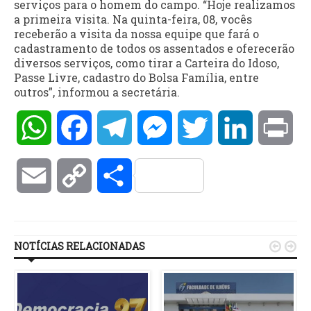
serviços para o homem do campo. “Hoje realizamos
a primeira visita. Na quinta-feira, 08, vocês
receberão a visita da nossa equipe que fará o
cadastramento de todos os assentados e oferecerão
diversos serviços, como tirar a Carteira do Idoso,
Passe Livre, cadastro do Bolsa Família, entre
outros”, informou a secretária.
WhatsApp
Facebook
Telegram
Messenger
Twitter
LinkedIn
Pri
Email
Copy
Compartilhar
Link
NOTÍCIAS RELACIONADAS

