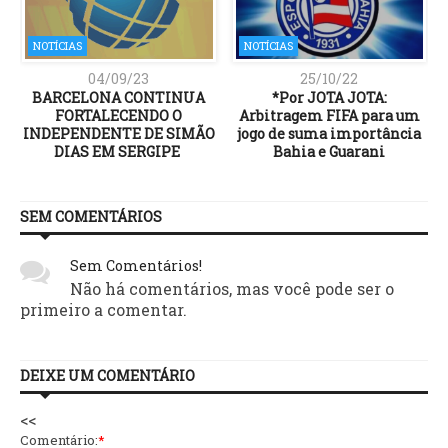
NOTÍCIAS
NOTÍCIAS
04/09/23
25/10/22
BARCELONA CONTINUA
*Por JOTA JOTA:
e
FORTALECENDO O
Arbitragem FIFA para um
INDEPENDENTE DE SIMÃO
jogo de suma importância
DIAS EM SERGIPE
Bahia e Guarani
SEM COMENTÁRIOS
Sem Comentários!
Não há comentários, mas você pode ser o
primeiro a comentar.
DEIXE UM COMENTÁRIO
<<
Comentário:
*