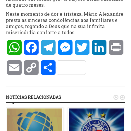
de quatro meses.
Neste momento de dor e tristeza, Mário Alexandre
presta as sinceras condolências aos familiares e
amigos, rogando a Deus que na sua infinita
misericórdia conforte a todos.
WhatsApp
Facebook
Telegram
Messenger
Twitter
LinkedIn
Pri
Email
Copy
Compartilhar
Link
NOTÍCIAS RELACIONADAS

