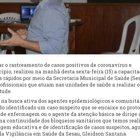
ar o rastreamento de casos positivos de coronavírus e
pio, realizou na manhã desta sexta-feira (15) a capacit
s rápidos por meio da Secretaria Municipal de Saúde (Ses
profissionais que atuam nas unidades de saúde a realizar o
tude.
e na busca ativa dos agentes epidemiológicos e comunitá
o identificado um caso suspeito que se encaixe no prot
o de enfermagem ou o agente da atenção básica se dirige 
uma continuidade dos bloqueios sanitários que temos real
gem educativa e de identificação de casos suspeitos, ag
 da Vigilância em Saúde da Sesau, Gleidson Santana.