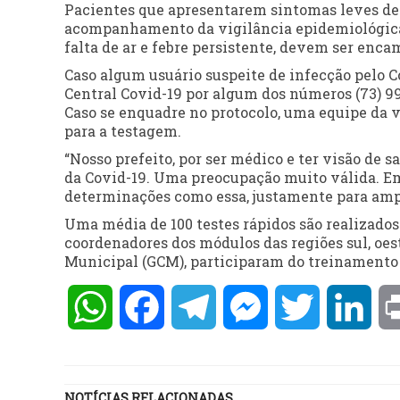
Pacientes que apresentarem sintomas leves de
acompanhamento da vigilância epidemiológica
falta de ar e febre persistente, devem ser enc
Caso algum usuário suspeite de infecção pelo 
Central Covid-19 por algum dos números (73) 99
Caso se enquadre no protocolo, uma equipe da v
para a testagem.
“Nosso prefeito, por ser médico e ter visão de 
da Covid-19. Uma preocupação muito válida. Em 
determinações como essa, justamente para ampl
Uma média de 100 testes rápidos são realizados
coordenadores dos módulos das regiões sul, oest
Municipal (GCM), participaram do treinamento 
WhatsApp
Facebook
Telegram
Messenger
Twitter
Lin
NOTÍCIAS RELACIONADAS