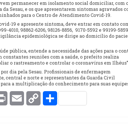
vem permanecer em isolamento social domiciliar, com 
 da Sesau, e os que apresentarem sintomas agravados 
aminhados para o Centro de Atendimento Covid-19.
Covid-19 e apresente sintoma, deve entrar em contato co
99-4010, 98862-6206, 98126-8856, 9170-5592 e 99199-5859
igilância epidemiológica se dirige ao domicílio do paci
saúde pública, entende a necessidade das ações para o con
constantes reuniões com a saúde, o prefeito realiza
iar o rastreamento e controlar o coronavírus em Ilhéus”
 por dia pela Sesau. Profissionais de enfermagem
e, central e norte e representantes da Guarda Civil
para a multiplicação do conhecimento para suas equipe
kedIn
Print
Email
Copy
Compartilhar
Link