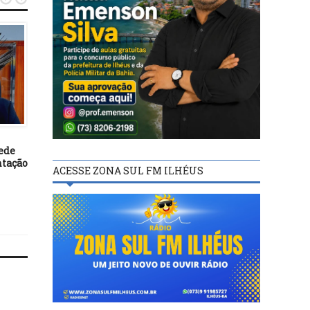
ILHÉUS
ILHÉUS
30/05/23
24/11/23
ede
Ação conjunta desocupa
CÂMARA DE ILHÉUS: Pa
ntação
quiosques na Avenida Dois de
da sessão ordinária, pr
ACESSE ZONA SUL FM ILHÉUS
Julho para instalação de
terça-feira, 28
nova base da PM