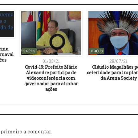
uema
ILHÉUS
ILHÉUS
arnaval
éus
01/03/21
28/07/21
Covid-19: Prefeito Mário
Cláudio Magalhães p
Alexandre participa de
celeridade para impla
videoconferência com
da Arena Society
governador para alinhar
ações
 primeiro a comentar.