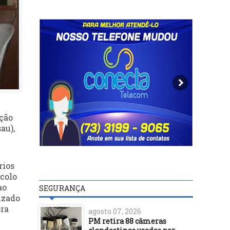
ação
au),
rios
ocolo
ao
SEGURANÇA
izado
ora
agosto 07, 2026
PM retira 88 câmeras