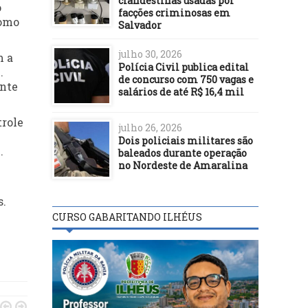
clandestinas usadas por
o
facções criminosas em
como
Salvador
julho 30, 2026
m a
Polícia Civil publica edital
.
de concurso com 750 vagas e
ente
salários de até R$ 16,4 mil
trole
julho 26, 2026
Dois policiais militares são
.
baleados durante operação
no Nordeste de Amaralina
s.
CURSO GABARITANDO ILHÉUS

