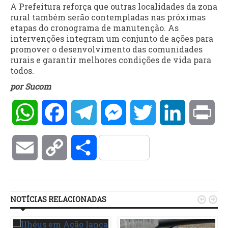
A Prefeitura reforça que outras localidades da zona
rural também serão contempladas nas próximas
etapas do cronograma de manutenção. As
intervenções integram um conjunto de ações para
promover o desenvolvimento das comunidades
rurais e garantir melhores condições de vida para
todos.
por Sucom
WhatsApp
Facebook
Telegram
Messenger
Twitter
LinkedIn
Pri
Email
Copy
Compartilhar
Link
NOTÍCIAS RELACIONADAS

