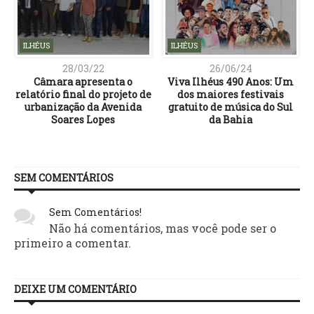
ILHÉUS
ILHÉUS
28/03/22
26/06/24
a
Câmara apresenta o
Viva Ilhéus 490 Anos: Um
relatório final do projeto de
dos maiores festivais
a
urbanização da Avenida
gratuito de música do Sul
Soares Lopes
da Bahia
SEM COMENTÁRIOS
Sem Comentários!
Não há comentários, mas você pode ser o
primeiro a comentar.
DEIXE UM COMENTÁRIO