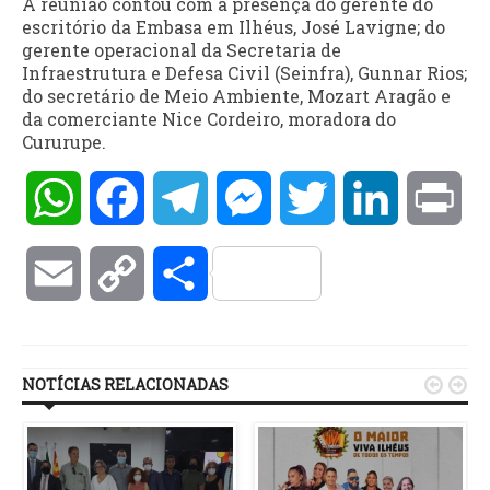
A reunião contou com a presença do gerente do
escritório da Embasa em Ilhéus, José Lavigne; do
gerente operacional da Secretaria de
Infraestrutura e Defesa Civil (Seinfra), Gunnar Rios;
do secretário de Meio Ambiente, Mozart Aragão e
da comerciante Nice Cordeiro, moradora do
Cururupe.
WhatsApp
Facebook
Telegram
Messenger
Twitter
LinkedIn
Pri
Email
Copy
Compartilhar
Link
NOTÍCIAS RELACIONADAS

