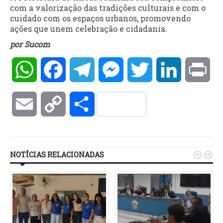
com a valorização das tradições culturais e com o
cuidado com os espaços urbanos, promovendo
ações que unem celebração e cidadania.
por Sucom
WhatsApp
Facebook
Telegram
Messenger
Twitter
LinkedIn
Pri
Email
Copy
Compartilhar
Link
NOTÍCIAS RELACIONADAS

