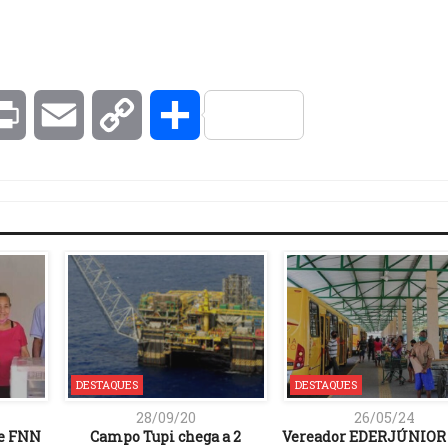
kedIn
Print
Email
Copy
Compartilhar
Link
DESTAQUES
DESTAQUES
28/09/20
26/05/24
 e FNN
Campo Tupi chega a 2
Vereador EDERJÚNIOR 