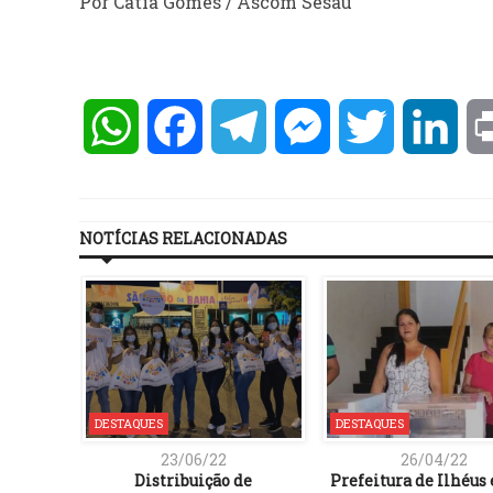
Por Cátia Gomes / Ascom Sesau
WhatsApp
Facebook
Telegram
Messenger
Twitter
Lin
NOTÍCIAS RELACIONADAS
DESTAQUES
DESTAQUES
23/06/22
26/04/22
Distribuição de
Prefeitura de Ilhéus