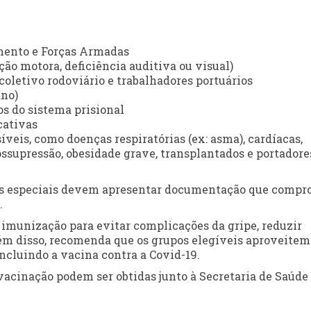
amento e Forças Armadas
ão motora, deficiência auditiva ou visual)
coletivo rodoviário e trabalhadores portuários
ano)
os do sistema prisional
cativas
veis, como doenças respiratórias (ex: asma), cardíacas,
ossupressão, obesidade grave, transplantados e portadore
upos especiais devem apresentar documentação que compr
.
 imunização para evitar complicações da gripe, reduzir
lém disso, recomenda que os grupos elegíveis aproveitem
ncluindo a vacina contra a Covid-19.
 vacinação podem ser obtidas junto à Secretaria de Saúde