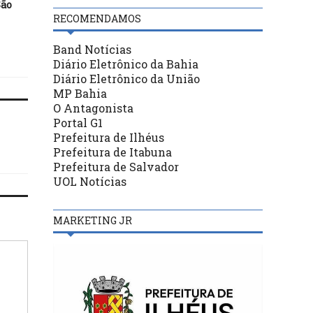
Herzog
São
Campanha contra o sarampo
e poliomielite prossegue em
RECOMENDAMOS
Ilhéus até o dia 30 deste mês
Band Notícias
Diário Eletrônico da Bahia
Diário Eletrônico da União
MP Bahia
O Antagonista
Portal G1
Prefeitura de Ilhéus
Prefeitura de Itabuna
Prefeitura de Salvador
UOL Notícias
MARKETING JR