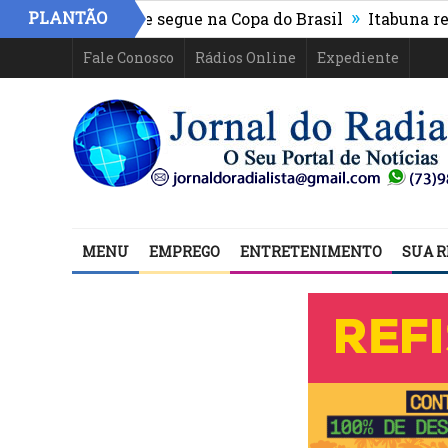
»
PLANTÃO
hletico-PR e segue na Copa do Brasil
Itabuna registra 
Fale Conosco
Rádios Online
Expediente
MENU
EMPREGO
ENTRETENIMENTO
SUA R