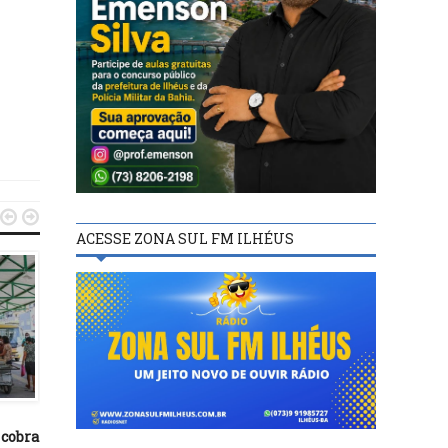


ACESSE ZONA SUL FM ILHÉUS
DESTAQUES
27/04/16
DESTAQUES
Brasil é processado pe
Corte Interamericana 
20/08/18
Direitos Humanos por c
cobra
UTILIDADE PÚBLICA: