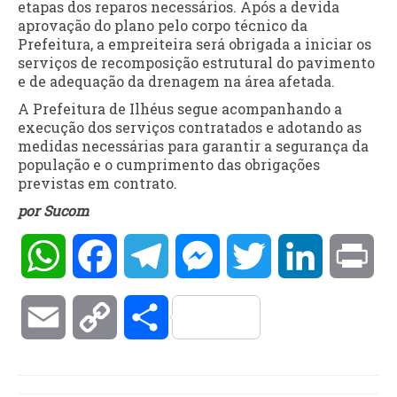
etapas dos reparos necessários. Após a devida
aprovação do plano pelo corpo técnico da
Prefeitura, a empreiteira será obrigada a iniciar os
serviços de recomposição estrutural do pavimento
e de adequação da drenagem na área afetada.
A Prefeitura de Ilhéus segue acompanhando a
execução dos serviços contratados e adotando as
medidas necessárias para garantir a segurança da
população e o cumprimento das obrigações
previstas em contrato.
por Sucom
WhatsApp
Facebook
Telegram
Messenger
Twitter
LinkedIn
Pri
Email
Copy
Compartilhar
Link