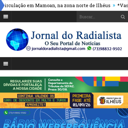
»
ulação em Mamoan, na zona norte de Ilhéus
*Vasco ma