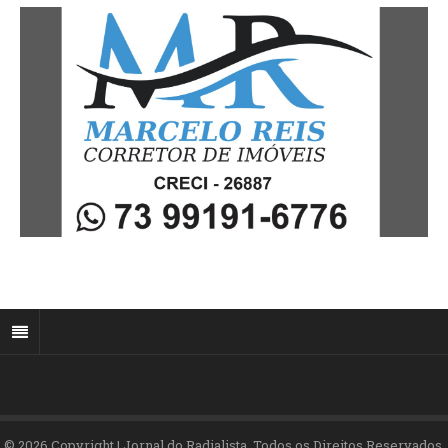
© 2026 Copyright | Jornal do Radialista. Todos os Direitos Reservados.