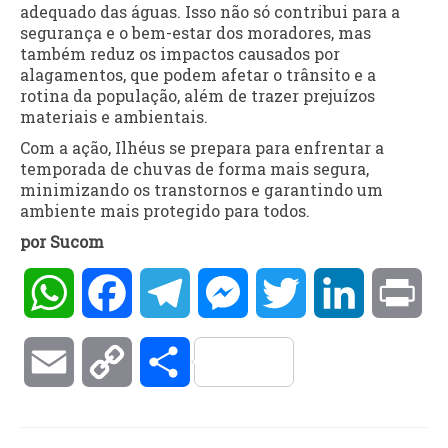
adequado das águas. Isso não só contribui para a
segurança e o bem-estar dos moradores, mas
também reduz os impactos causados por
alagamentos, que podem afetar o trânsito e a
rotina da população, além de trazer prejuízos
materiais e ambientais.
Com a ação, Ilhéus se prepara para enfrentar a
temporada de chuvas de forma mais segura,
minimizando os transtornos e garantindo um
ambiente mais protegido para todos.
por Sucom
WhatsApp
Facebook
Telegram
Messenger
Twitter
LinkedIn
Pri
Email
Copy
Compartilhar
Link