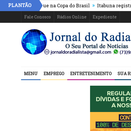
»
PLANTÃO
o-PR e segue na Copa do Brasil
Itabuna registra maior
Fale Conosco
Rádios Online
Expediente
MENU
EMPREGO
ENTRETENIMENTO
SUA R