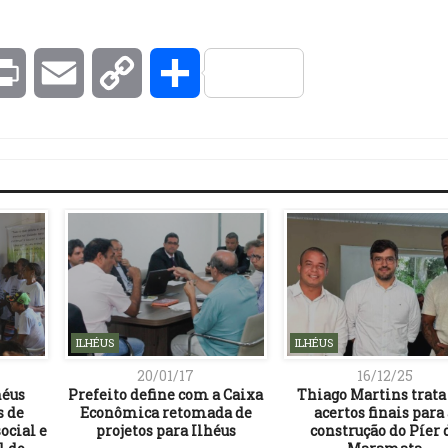
kedIn
Print
Email
Copy
Compartilhar
Link
ILHÉUS
ILHÉUS
20/01/17
16/12/25
héus
Prefeito define com a Caixa
Thiago Martins trata
s de
Econômica retomada de
acertos finais para
cial e
projetos para Ilhéus
construção do Píer 