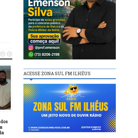


ACESSE ZONA SUL FM ILHÉUS
ILHÉUS
ILHÉUS
17/12/18
04/02/21
 dos
SDS planeja estratégias para
Ilhéus: IPTU com 15% 
 a
o programa BPC na Escola
desconto em cota única 
da
durante 2019
ser pago até 30 de mar