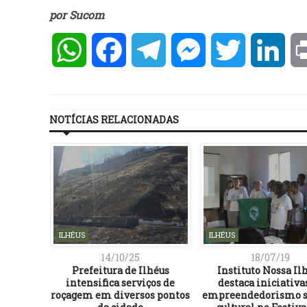
por Sucom
WhatsApp
Facebook
Telegram
Messenger
Twitter
Lin
NOTÍCIAS RELACIONADAS
ILHÉUS
ILHÉUS
14/10/25
18/07/19
15% de
Prefeitura de Ilhéus
Instituto Nossa Il
ica pode
intensifica serviços de
destaca iniciativa
 março
roçagem em diversos pontos
empreendedorismo so