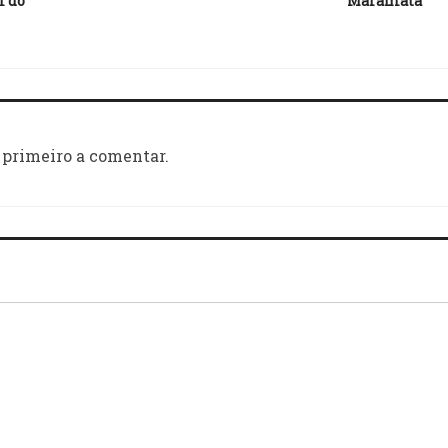
l do
Maramata
 primeiro a comentar.