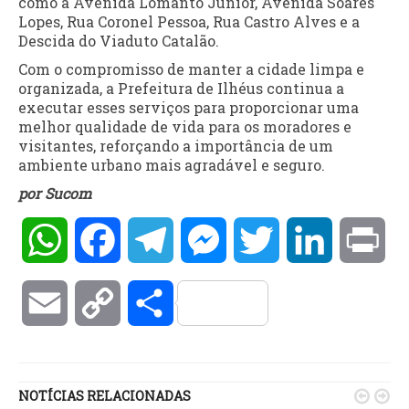
como a Avenida Lomanto Júnior, Avenida Soares
Lopes, Rua Coronel Pessoa, Rua Castro Alves e a
Descida do Viaduto Catalão.
Com o compromisso de manter a cidade limpa e
organizada, a Prefeitura de Ilhéus continua a
executar esses serviços para proporcionar uma
melhor qualidade de vida para os moradores e
visitantes, reforçando a importância de um
ambiente urbano mais agradável e seguro.
por Sucom
WhatsApp
Facebook
Telegram
Messenger
Twitter
LinkedIn
Pri
Email
Copy
Compartilhar
Link
NOTÍCIAS RELACIONADAS

