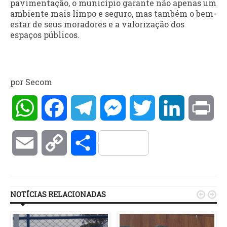
pavimentação, o município garante não apenas um
ambiente mais limpo e seguro, mas também o bem-
estar de seus moradores e a valorização dos
espaços públicos.
por Secom
WhatsApp
Facebook
Telegram
Messenger
Twitter
LinkedIn
Pri
Email
Copy
Compartilhar
Link
NOTÍCIAS RELACIONADAS

