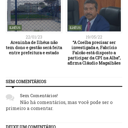
ILHÉUS
ILHÉUS
22/01/23
19/05/22
e
Areninha de Ilhéus não
“A Coelba precisar ser
tem dono e gestão será feita
investigada e, Fabrício
entre prefeitura e estado
Falcão está disposto a
participar da CPI na Alba”,
afirma Cláudio Magalhães
SEM COMENTÁRIOS
Sem Comentários!
Não há comentários, mas você pode ser o
primeiro a comentar.
DEIXE UM COMENTÁRIO