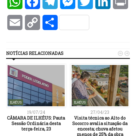
WhatsApp
Facebook
Telegram
Messenger
Twitter
LinkedIn
Pri
Email
Copy
Compartilhar
Link
NOTÍCIAS RELACIONADAS


ILHÉUS
ILHÉUS
19/07/24
27/04/23
s
CÂMARA DE ILHÉUS: Pauta
Visita técnica ao Alto do
e
Sessão Ordinária desta
Socorro avalia situação da
terça-feira, 23
encosta; chuva afetou
menos de 25% da obra