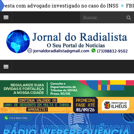
»
sta com advogado investigado no caso do INSS
FBF reú