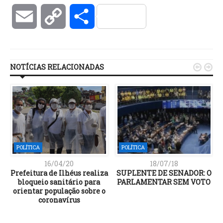
Email
Copy
Compartilhar
Link
NOTÍCIAS RELACIONADAS


POLÍTICA
POLÍTICA
16/04/20
18/07/18
a
Prefeitura de Ilhéus realiza
SUPLENTE DE SENADOR: O
bloqueio sanitário para
PARLAMENTAR SEM VOTO
orientar população sobre o
coronavírus