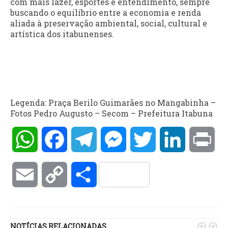
com mais lazer, esportes e entendimento, sempre
buscando o equilíbrio entre a economia e renda
aliada à preservação ambiental, social, cultural e
artística dos itabunenses.
Legenda: Praça Berilo Guimarães no Mangabinha –
Fotos Pedro Augusto – Secom – Prefeitura Itabuna
WhatsApp
Facebook
Telegram
Messenger
Twitter
LinkedIn
Pri
Email
Copy
Compartilhar
Link
NOTÍCIAS RELACIONADAS

