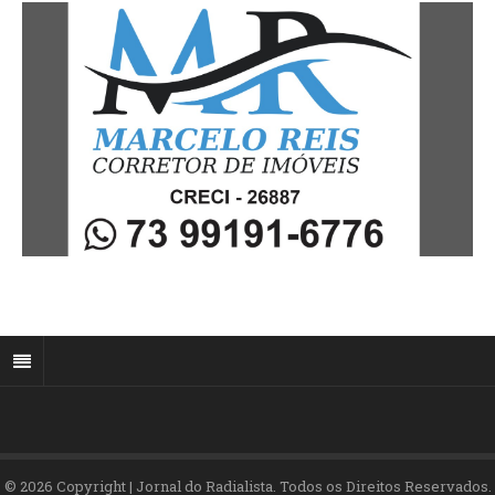
© 2026 Copyright | Jornal do Radialista. Todos os Direitos Reservados.