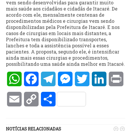
vem sendo desenvolvidas para garantir muito
mais saúde aos cidadãos e cidadãs de Itacaré. De
acordo com ele, mensalmente centenas de
procedimentos médicos e cirurgias vem sendo
disponibilizadas pela Prefeitura de Itacaré. E nos
casos de cirurgias em locais mais distantes, a
Prefeitura tem disponibilizado transportes,
lanches e toda a assistência possível a esses
pacientes. A proposta, segundo ele, é intensificar
ainda mais essas cirurgias e procedimentos,
possibilitando uma saúde ainda melhor em Itacaré.
WhatsApp
Facebook
Telegram
Messenger
Twitter
LinkedIn
Pri
Email
Copy
Compartilhar
Link
NOTÍCIAS RELACIONADAS

