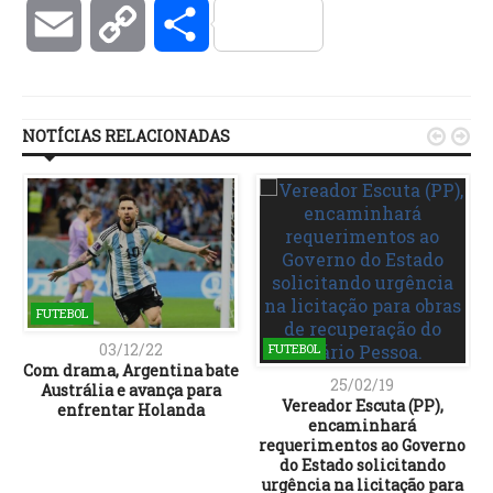
Email
Copy
Compartilhar
Link
NOTÍCIAS RELACIONADAS


FUTEBOL
03/12/22
FUTEBOL
Com drama, Argentina bate
25/02/19
Austrália e avança para
Vereador Escuta (PP),
enfrentar Holanda
encaminhará
requerimentos ao Governo
do Estado solicitando
urgência na licitação para