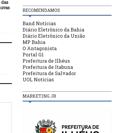
 das
assistência às gestantes do
vereadores de Ilhéus
huvas
município
sugestões de emendas 
RECOMENDAMOS
PLOA 2020 para a área 
mobilidade
Band Notícias
Diário Eletrônico da Bahia
Diário Eletrônico da União
MP Bahia
O Antagonista
Portal G1
Prefeitura de Ilhéus
Prefeitura de Itabuna
Prefeitura de Salvador
UOL Notícias
MARKETING JR