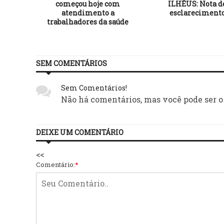
lhéus
começou hoje com
ILHÉUS: Nota d
das ao
atendimento a
esclareciment
rea de
trabalhadores da saúde
SEM COMENTÁRIOS
Sem Comentários!
Não há comentários, mas você pode ser o
DEIXE UM COMENTÁRIO
<<
Comentário:
*