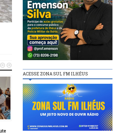


ACESSE ZONA SUL FM ILHÉUS
ILHÉUS
ILHÉUS
15/10/19
18/11/19
ute
Sesau de Ilhéus discute
MobCidades entrega 