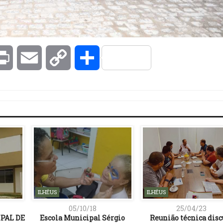
kedIn
Print
Email
Copy
Compartilhar
Link
ILHÉUS
ILHÉUS
05/10/18
25/04/23
PAL DE
Escola Municipal Sérgio
Reunião técnica disc