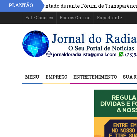
PLANTÃO
a é apresentado durante Fórum de Transparência da inici
Fale Conosco
Rádios Online
Expediente
MENU
EMPREGO
ENTRETENIMENTO
SUA R