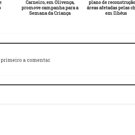
e
Carneiro, em Olivença,
plano de reconstrução
o
promove campanha para a
áreas afetadas pelas c
Semana da Criança
em Ilhéus
 primeiro a comentar.