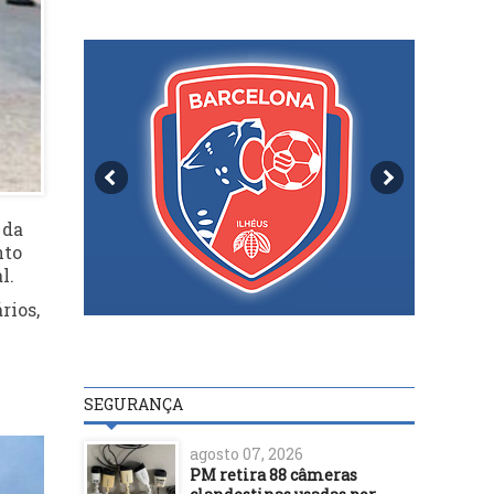
 da
nto
l.
rios,
SEGURANÇA
agosto 07, 2026
PM retira 88 câmeras