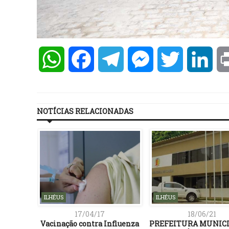
WhatsApp
Facebook
Telegram
Messenger
Twitter
Lin
NOTÍCIAS RELACIONADAS
ILHÉUS
ILHÉUS
17/04/17
18/06/21
ega a
Vacinação contra Influenza
PREFEITURA MUNICI