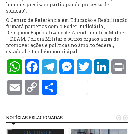
homens precisam participar do processo de
solução”.
O Centro de Referência em Educação e Reabilitação
firmará parcerias com o Poder Judiciário ,
Delegacia Especializada de Atendimento à Mulher
– DEAM, Polícia Militar e outros órgãos a fim de
promover ações e políticas no âmbito federal,
estadual e também municipal.
WhatsApp
Facebook
Telegram
Messenger
Twitter
LinkedIn
Pri
Email
Copy
Compartilhar
Link
NOTÍCIAS RELACIONADAS

