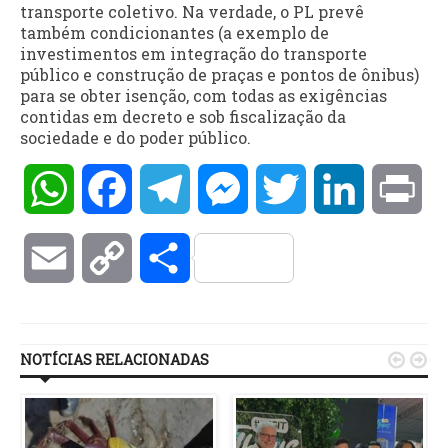
transporte coletivo. Na verdade, o PL prevê
também condicionantes (a exemplo de
investimentos em integração do transporte
público e construção de praças e pontos de ônibus)
para se obter isenção, com todas as exigências
contidas em decreto e sob fiscalização da
sociedade e do poder público.
WhatsApp
Facebook
Telegram
Messenger
Twitter
LinkedIn
Pri
Email
Copy
Compartilhar
Link
NOTÍCIAS RELACIONADAS

