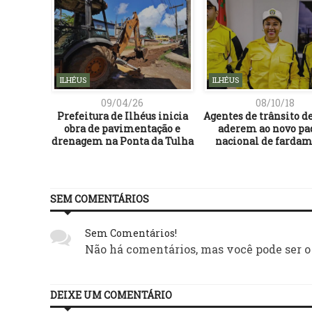
ILHÉUS
ILHÉUS
09/04/26
08/10/18
apoio da
Prefeitura de Ilhéus inicia
Agentes de trânsito de
ia para
obra de pavimentação e
aderem ao novo pa
 pelas
drenagem na Ponta da Tulha
nacional de farda
SEM COMENTÁRIOS
Sem Comentários!
Não há comentários, mas você pode ser o
DEIXE UM COMENTÁRIO