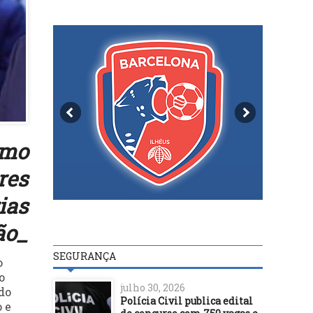
omo
res
ias
ão_
SEGURANÇA
o
o
julho 30, 2026
do
Polícia Civil publica edital
 e