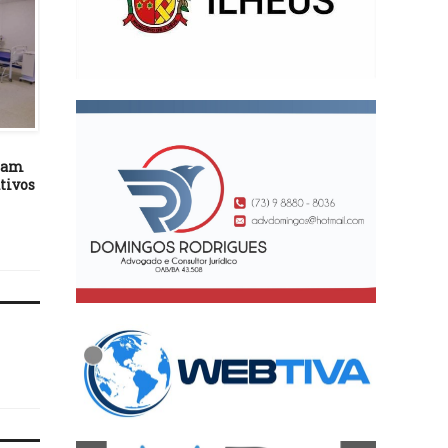
ILHÉUS
ILHÉUS
08/06/22
23/12/23
ntam
Coletivo As Madallenas
Município solicita apoi
tivos
realiza oficinade
Defesa Civil da Bahia p
Comicidade Feminina nesta
famílias afetadas pel
sexta
chuvas