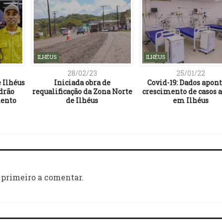
ILHÉUS
ILHÉUS
28/02/23
25/01/22
 Ilhéus
Iniciada obra de
Covid-19: Dados apo
drão
requalificação da Zona Norte
crescimento de casos a
mento
de Ilhéus
em Ilhéus
 primeiro a comentar.