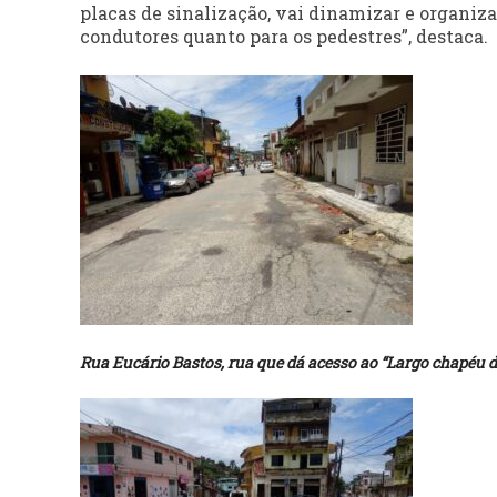
placas de sinalização, vai dinamizar e organizar
condutores quanto para os pedestres”, destaca.
Rua Eucário Bastos, rua que dá acesso ao “Largo chapéu d