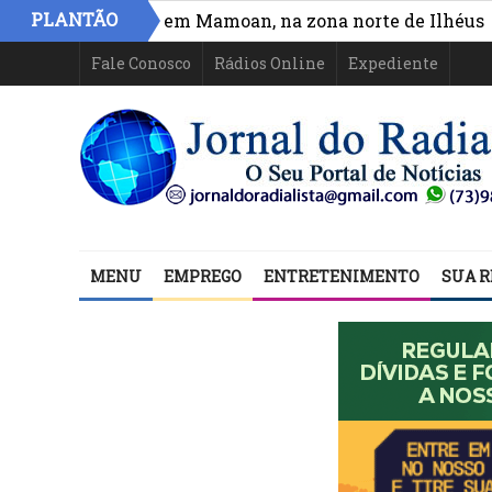
»
PLANTÃO
irculação em Mamoan, na zona norte de Ilhéus
*Vasco
Fale Conosco
Rádios Online
Expediente
MENU
EMPREGO
ENTRETENIMENTO
SUA R