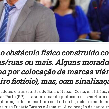
 o obstáculo físico construído c
as/ruas ou mais. Alguns morado
 por colocação de marcas viár
iro fictício), mas, com sinalizaç
dores e transeuntes do Bairro Nelson Costa, em Ilhéus, 
r Porto (PP) estará ratificando protocolo na secretaria d
mplantação de um canteiro central no logradouro conheci
às ruas Eucário Bastos e Jasmim. A colocação de canteiro