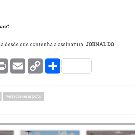
uro”.
a desde que contenha a assinatura ‘
JORNAL DO
kedIn
Print
Email
Copy
Compartilhar
Link
vereador cesar porto