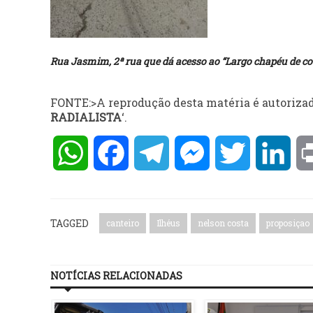
Rua Jasmim, 2ª rua que dá acesso ao “Largo chapéu de co
FONTE:>A reprodução desta matéria é autorizad
RADIALISTA
‘.
WhatsApp
Facebook
Telegram
Messenger
Twitter
Lin
TAGGED
canteiro
Ilhéus
nelson costa
proposiçao
NOTÍCIAS RELACIONADAS