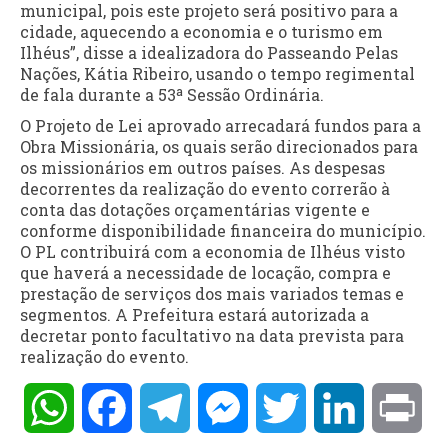
municipal, pois este projeto será positivo para a
cidade, aquecendo a economia e o turismo em
Ilhéus”, disse a idealizadora do Passeando Pelas
Nações, Kátia Ribeiro, usando o tempo regimental
de fala durante a 53ª Sessão Ordinária.
O Projeto de Lei aprovado arrecadará fundos para a
Obra Missionária, os quais serão direcionados para
os missionários em outros países. As despesas
decorrentes da realização do evento correrão à
conta das dotações orçamentárias vigente e
conforme disponibilidade financeira do município.
O PL contribuirá com a economia de Ilhéus visto
que haverá a necessidade de locação, compra e
prestação de serviços dos mais variados temas e
segmentos. A Prefeitura estará autorizada a
decretar ponto facultativo na data prevista para
realização do evento.
WhatsApp
Facebook
Telegram
Messenger
Twitter
LinkedIn
Pri