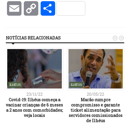
Email
Copy
Compartilhar
Link
NOTÍCIAS RELACIONADAS


ILHÉUS
ILHÉUS
23/11/22
20/05/22
Covid-19: Ilhéus começa a
Marão cumpre
e
vacinar crianças de 6 meses
compromisso e garante
a
a 2 anos com comorbidades;
ticket alimentação para
veja locais
servidores comissionados
de Ilhéus