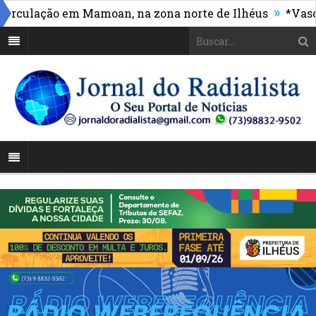
»
ulação em Mamoan, na zona norte de Ilhéus
*Vasco ma