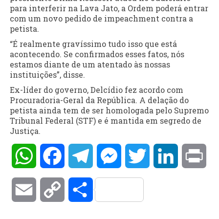
para interferir na Lava Jato, a Ordem poderá entrar
com um novo pedido de impeachment contra a
petista.
“É realmente gravíssimo tudo isso que está
acontecendo. Se confirmados esses fatos, nós
estamos diante de um atentado às nossas
instituições”, disse.
Ex-líder do governo, Delcídio fez acordo com
Procuradoria-Geral da República. A delação do
petista ainda tem de ser homologada pelo Supremo
Tribunal Federal (STF) e é mantida em segredo de
Justiça.
WhatsApp
Facebook
Telegram
Messenger
Twitter
LinkedIn
Pri
Email
Copy
Compartilhar
Link