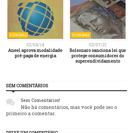
ECONOMIA
ECONOMIA
02/04/14
02/07/21
e
Aneel aprova modalidade
Bolsonaro sanciona lei que
s
pré-paga de energia
protege consumidores do
superendividamento
SEM COMENTÁRIOS
Sem Comentários!
Não há comentários, mas você pode ser o
primeiro a comentar.
DEIXE UM COMENTÁRIO