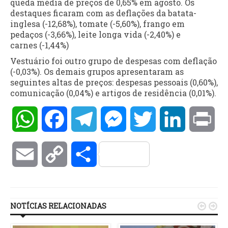
queda média de preços de 0,65% em agosto. Os
destaques ficaram com as deflações da batata-
inglesa (-12,68%), tomate (-5,60%), frango em
pedaços (-3,66%), leite longa vida (-2,40%) e
carnes (-1,44%)
Vestuário foi outro grupo de despesas com deflação
(-0,03%). Os demais grupos apresentaram as
seguintes altas de preços: despesas pessoais (0,60%),
comunicação (0,04%) e artigos de residência (0,01%).
WhatsApp
Facebook
Telegram
Messenger
Twitter
LinkedIn
Pri
Email
Copy
Compartilhar
Link
NOTÍCIAS RELACIONADAS

