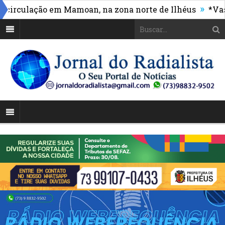
»
culação em Mamoan, na zona norte de Ilhéus
*Vasco m