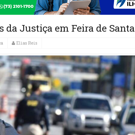
s da Justiça em Feira de Sant
ça
Elias Reis