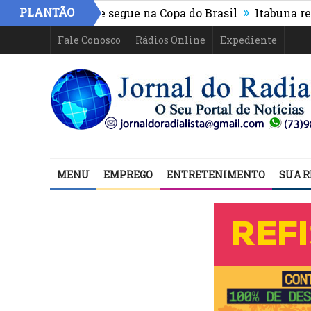
»
PLANTÃO
letico-PR e segue na Copa do Brasil
Itabuna registra 
Fale Conosco
Rádios Online
Expediente
MENU
EMPREGO
ENTRETENIMENTO
SUA R