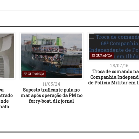
Link
SEGURANÇA
28/07/16
Troca de comando na
SEGURANÇA
Companhia Independ
de Polícia Militar em 
11/05/24
va
Suposto traficante pula no
ntrado
mar após operação da PM no
ende
ferry-boat, diz jornal
nato