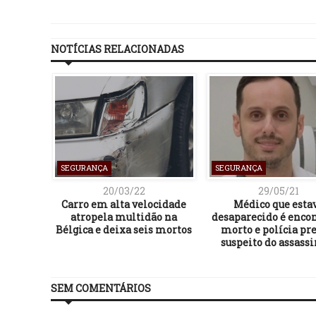
NOTÍCIAS RELACIONADAS
SEGURANÇA
SEGURANÇA
20/03/22
29/05/21
Carro em alta velocidade
Médico que esta
atropela multidão na
desaparecido é enco
Bélgica e deixa seis mortos
morto e polícia pr
suspeito do assassi
SEM COMENTÁRIOS