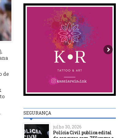
,
tana
o de
x
to
.
SEGURANÇA
julho 30, 2026
Polícia Civil publica edital