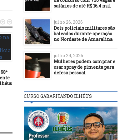
de concurso com 750 vagas e
salários de até R$ 16,4 mil


julho 26, 2026
Dois policiais militares são
baleados durante operação
no Nordeste de Amaralina
julho 24, 2026
Mulheres podem comprar e
usar spray de pimenta para
 68ª
defesa pessoal
SEGURANÇA
SEGURANÇA
ente
Ilhéus
19/03/26
13/09/24
Itabuna avança na segurança
Capitão da PM é preso
CURSO GABARITANDO ILHÉUS
pública com articulação
flagrante suspeito d
estratégica entre SESOP e
extorquir comerciante
Polícia Civil da Bahia
Santo Estévão