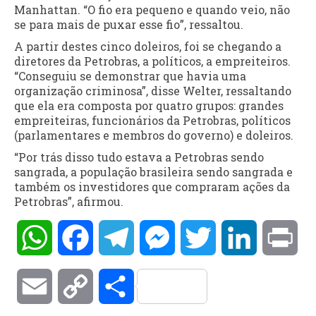
Manhattan. “O fio era pequeno e quando veio, não
se para mais de puxar esse fio”, ressaltou.
A partir destes cinco doleiros, foi se chegando a
diretores da Petrobras, a políticos, a empreiteiros.
“Conseguiu se demonstrar que havia uma
organização criminosa”, disse Welter, ressaltando
que ela era composta por quatro grupos: grandes
empreiteiras, funcionários da Petrobras, políticos
(parlamentares e membros do governo) e doleiros.
“Por trás disso tudo estava a Petrobras sendo
sangrada, a população brasileira sendo sangrada e
também os investidores que compraram ações da
Petrobras”, afirmou.
WhatsApp
Facebook
Telegram
Messenger
Twitter
LinkedIn
Pri
Email
Copy
Compartilhar