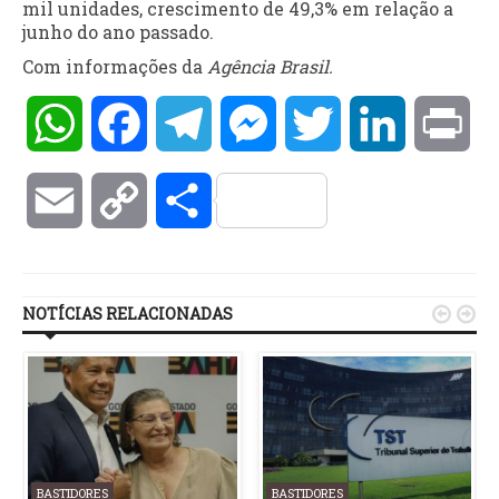
mil unidades, crescimento de 49,3% em relação a
junho do ano passado.
Com informações da
Agência Brasil.
WhatsApp
Facebook
Telegram
Messenger
Twitter
LinkedIn
Pri
Email
Copy
Compartilhar
Link
NOTÍCIAS RELACIONADAS


BASTIDORES
BASTIDORES