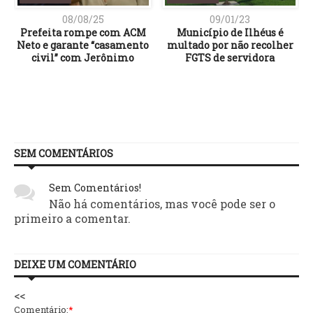
08/08/25
09/01/23
Prefeita rompe com ACM
Município de Ilhéus é
o
Neto e garante “casamento
multado por não recolher
civil” com Jerônimo
FGTS de servidora
SEM COMENTÁRIOS
Sem Comentários!
Não há comentários, mas você pode ser o
primeiro a comentar.
DEIXE UM COMENTÁRIO
<<
Comentário:
*