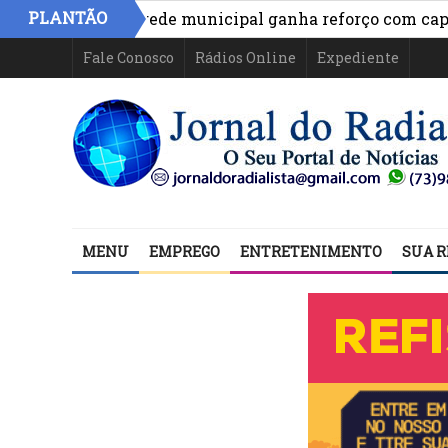
PLANTÃO
gência da rede municipal ganha reforço com capacitaçã
Fale Conosco
Rádios Online
Expediente
MENU
EMPREGO
ENTRETENIMENTO
SUA R