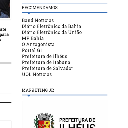
RECOMENDAMOS
BASTIDORES
BASTIDORES
Band Notícias
22/04/22
15/10/21
Diário Eletrônico da Bahia
ate
O decreto de graça
População residente em 
Diário Eletrônico da União
 para
constitucional editado pelo
indígena e quilombol
MP Bahia
s
Poder Executivo é nulo.
supera 2,2 milhões
O Antagonista
Portal G1
Prefeitura de Ilhéus
Prefeitura de Itabuna
Prefeitura de Salvador
UOL Notícias
MARKETING JR