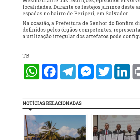
Mesmo diante das restrições, episódios envol
localidades. Durante os festejos juninos dest
espadas no bairro de Periperi, em Salvador.
Na ocasião, a Prefeitura de Senhor do Bonfim d
definidos pelos órgãos competentes, representa
a utilização irregular dos artefatos pode confi
TB.
WhatsApp
Facebook
Telegram
Messenger
Twitter
Lin
NOTÍCIAS RELACIONADAS