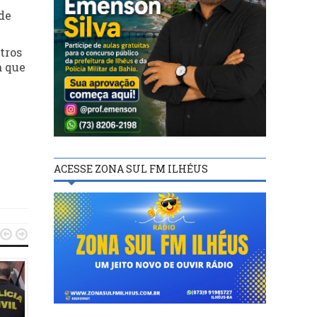
de
tros
a que
ACESSE ZONA SUL FM ILHÉUS

