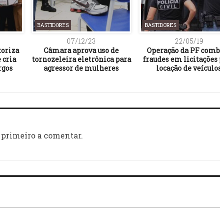
BASTIDORES
BASTIDORES
07/12/23
22/05/19
toriza
Câmara aprova uso de
Operação da PF comb
 cria
tornozeleira eletrônica para
fraudes em licitações
rgos
agressor de mulheres
locação de veículo
 primeiro a comentar.