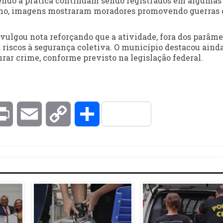
vendo a prática continuam sendo registrados em algumas
e ano, imagens mostraram moradores promovendo guerras 
ivulgou nota reforçando que a atividade, fora dos parâme
 riscos à segurança coletiva. O município destacou aind
gurar crime, conforme previsto na legislação federal.
kedIn
Print
Email
Copy
Compartilhar
Link