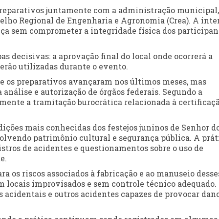
reparativos juntamente com a administração municipal,
selho Regional de Engenharia e Agronomia (Crea). A int
eça sem comprometer a integridade física dos participan
s decisivas: a aprovação final do local onde ocorrerá a
erão utilizadas durante o evento.
ue os preparativos avançaram nos últimos meses, mas
análise e autorização de órgãos federais. Segundo a
amente a tramitação burocrática relacionada à certificaç
dições mais conhecidas dos festejos juninos de Senhor d
olvendo patrimônio cultural e segurança pública. A prát
gistros de acidentes e questionamentos sobre o uso de
e.
a os riscos associados à fabricação e ao manuseio desse
 locais improvisados e sem controle técnico adequado.
 acidentais e outros acidentes capazes de provocar dan