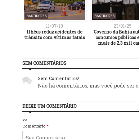
BASTIDORES
BASTIDORES
11/07/18
23/01/25
 em área
Ilhéus reduz acidentes de
Governo da Bahia au
mbola
trânsito com vítimas fatais
concursos públicos e
hões
mais de 2,3 mil ca
SEM COMENTÁRIOS
Sem Comentários!
Não há comentários, mas você pode ser o
DEIXE UM COMENTÁRIO
<<
Comentário:
*