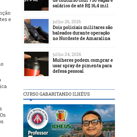
de concurso com 750 vagas e
salários de até R$ 16,4 mil
enção
tes e
julho 26, 2026
Dois policiais militares são
baleados durante operação
no Nordeste de Amaralina
julho 24, 2026
Mulheres podem comprar e
ão
usar spray de pimenta para
defesa pessoal
o
ica
CURSO GABARITANDO ILHÉUS
s
 Os
os