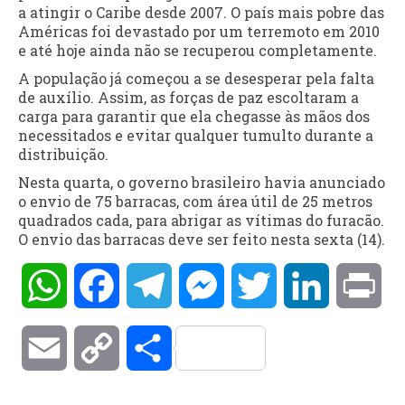
a atingir o Caribe desde 2007. O país mais pobre das
Américas foi devastado por um terremoto em 2010
e até hoje ainda não se recuperou completamente.
A população já começou a se desesperar pela falta
de auxílio. Assim, as forças de paz escoltaram a
carga para garantir que ela chegasse às mãos dos
necessitados e evitar qualquer tumulto durante a
distribuição.
Nesta quarta, o governo brasileiro havia anunciado
o envio de 75 barracas, com área útil de 25 metros
quadrados cada, para abrigar as vítimas do furacão.
O envio das barracas deve ser feito nesta sexta (14).
WhatsApp
Facebook
Telegram
Messenger
Twitter
LinkedIn
Pri
Email
Copy
Compartilhar
Link