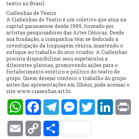
teatro no Brasil.
CiaSenhas de Teatro
A CiaSenhas de Teatro é um coletivo que atua na
capital paranaense desde 1999, formado por
artistas-pesquisadores das Artes Cênicas. Desde
sua fundação, a companhia têm se dedicado à
investigação da linguagem cênica, mantendo o
enfoque no trabalho do ator-criador. A CiaSenhas
procura disponibilizar seus espetáculos a
diferentes plateias, promovendo ações para o
fortalecimento estético e político do teatro de
grupo. Quem desejar conferir o trabalho do grupo
antes das apresentações em Ilhéus, pode acessar o
site www.ciasenhas.art.br.
WhatsApp
Facebook
Telegram
Messenger
Twitter
LinkedIn
Pri
Email
Copy
Compartilhar