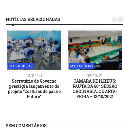
Link
NOTÍCIAS RELACIONADAS


MAIS NOTÍCIAS
MAIS NOTÍCIAS
10/09/21
09/10/21
Secretário de Governo
CÂMARA DE ILHÉUS:
prestigia lançamento do
PAUTA DA 60ª SESSÃO
projeto “Costurando para o
ORDINÁRIA, QUARTA-
Futuro”
FEIRA – 13/10/2021
SEM COMENTÁRIOS