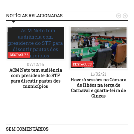
Link
NOTÍCIAS RELACIONADAS


DESTAQUES
07/12/16
DESTAQUES
ACM Neto tem audiência
11/02/21
com presidente do STF
Haverá sessões na Câmara
para discutir pautas dos
de Ilhéus na terça de
municípios
Carnaval e quarta-feira de
Cinzas
SEM COMENTÁRIOS