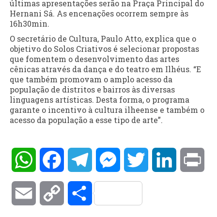
últimas apresentações serão na Praça Principal do
Hernani Sá. As encenações ocorrem sempre às
16h30min.
O secretário de Cultura, Paulo Atto, explica que o
objetivo do Solos Criativos é selecionar propostas
que fomentem o desenvolvimento das artes
cênicas através da dança e do teatro em Ilhéus. “E
que também promovam o amplo acesso da
população de distritos e bairros às diversas
linguagens artísticas. Desta forma, o programa
garante o incentivo à cultura ilheense e também o
acesso da população a esse tipo de arte”.
WhatsApp
Facebook
Telegram
Messenger
Twitter
LinkedIn
Pri
Email
Copy
Compartilhar