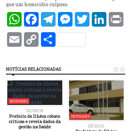
que um homicídio culposo.
WhatsApp
Facebook
Telegram
Messenger
Twitter
LinkedIn
Pri
Email
Copy
Compartilhar
Link
NOTÍCIAS RELACIONADAS


DESTAQUES
02/09/16
Prefeito de Ilhéus rebate
DESTAQUES
críticas e revela dados da
25/10/21
gestão na Saúde