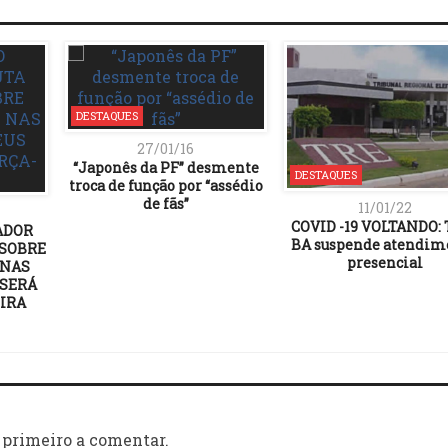
DESTAQUES
27/01/16
“Japonês da PF” desmente
DESTAQUES
troca de função por “assédio
de fãs”
11/01/22
COVID -19 VOLTANDO: 
ADOR
BA suspende atendim
 SOBRE
presencial
 NAS
 SERÁ
IRA
 primeiro a comentar.