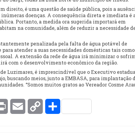
m direito, é uma questão de saúde pública, pois a ausênc
inúmeras doenças. A consequência direta e imediata é 
blica. Portanto, a medida ora sugerida importará em
abitam na comunidade, além de reduzir a necessidade de
tantemente penalizada pela falta de água potável de
 para atender a suas necessidades domésticas tais como
ssoal. A extensão da rede de água irá minimizar o sofri
uirá com o desenvolvimento econômico da região.
 de Luzimares, é imprescindível que o Executivo estadua
jo, buscando meios, junto a EMBASA, para implantação 
omunidades. “Somos muitos gratos ao Vereador Cosme Araú
kedIn
Print
Email
Copy
Compartilhar
Link