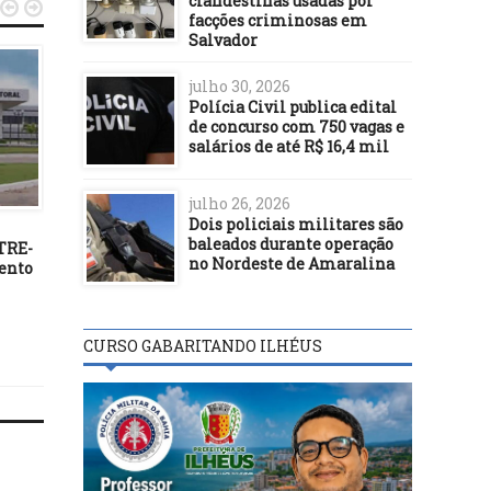
clandestinas usadas por


facções criminosas em
Salvador
julho 30, 2026
Polícia Civil publica edital
de concurso com 750 vagas e
salários de até R$ 16,4 mil
DESTAQUES
DESTAQUES
julho 26, 2026
Dois policiais militares são
08/08/18
27/12/17
baleados durante operação
TRE-
Pauta da Sessão da Câmara
EM BUSCA DA PAZ. Por
no Nordeste de Amaralina
ento
de Ilhéus desta quarta-feira,
Fernando Arêas Rifan
08/08/2018
CURSO GABARITANDO ILHÉUS