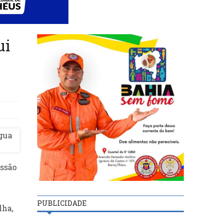
ui
l
essão
PUBLICIDADE
lha,