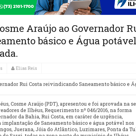
Cosme Araújo ao Governador R
eamento básico e Água potáve
ada.
es
Elias Reis
héus, Cosme Araújo (PDT), apresentou e foi aprovada na s
ereadores de Ilhéus, Requerimento nº 046/2016, na forma
nador da Bahia, Rui Costa, em caráter de urgência,
a implantação de Saneamento básico e água potável nos
gos, Juerana, Jóia do Atlântico, Luzimares, Ponta da Tu
o Sargi, todas na zona norte do município de Ilhéus.