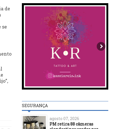
ia de
a
 se
mento
l
de
jo”,
SEGURANÇA
agosto 07, 2026
PM retira 88 câmeras