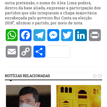
outra pretensão, o nome do Alex Lima poderá,
dentro da base aliada, expressar a participação dos
partidos que não integraram a chapa majoritária
encabeçada pelo governo Rui Costa na eleição
2018”, afirmou o partido, por meio de nota.
WhatsApp
Facebook
Telegram
Messenger
Twitter
LinkedIn
Pri
Email
Copy
Compartilhar
Link
NOTÍCIAS RELACIONADAS

