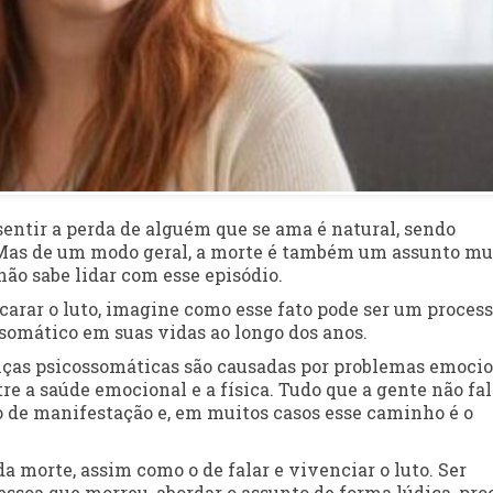
entir a perda de alguém que se ama é natural, sendo
o. Mas de um modo geral, a morte é também um assunto mu
não sabe lidar com esse episódio.
encarar o luto, imagine como esse fato pode ser um proces
somático em suas vidas ao longo dos anos.
enças psicossomáticas são causadas por problemas emoci
re a saúde emocional e a física. Tudo que a gente não fal
 de manifestação e, em muitos casos esse caminho é o
 da morte, assim como o de falar e vivenciar o luto. Ser
essoa que morreu, abordar o assunto de forma lúdica, pro