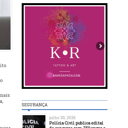
ito
so
onais
a,
SEGURANÇA
julho 30, 2026
Polícia Civil publica edital
curar