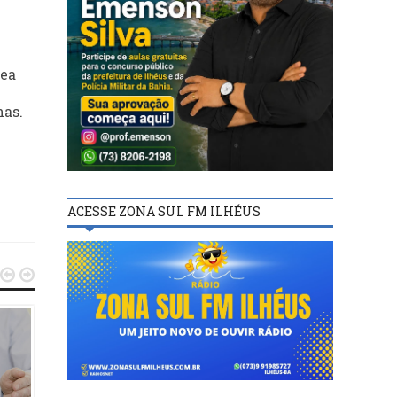
rea
nas.
ACESSE ZONA SUL FM ILHÉUS


BASTIDORES
09/01/19