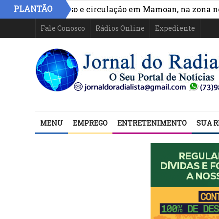
PLANTÃO
hora acesso e circulação em Mamoan, na zona norte de I
Fale Conosco
Rádios Online
Expediente
MENU
EMPREGO
ENTRETENIMENTO
SUA R