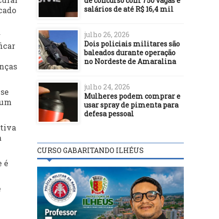
de concurso com 750 vagas e
salários de até R$ 16,4 mil
icado
julho 26, 2026
r
Dois policiais militares são
icar
baleados durante operação
no Nordeste de Amaralina
anças
julho 24, 2026
use
Mulheres podem comprar e
gum
usar spray de pimenta para
defesa pessoal
tiva
à
CURSO GABARITANDO ILHÉUS
e é
é