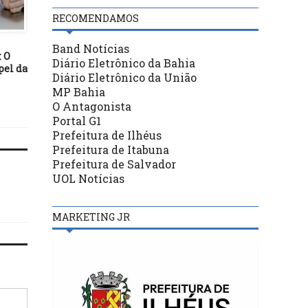
Aberta inscrição par
prêmio de literatura q
RECOMENDAMOS
BASTIDORES
busca novos escritore
17/02/21
Band Notícias
 O
ENTENDA DE UMA VEZ POR
Diário Eletrônico da Bahia
pel da
TODAS – ARTIGOS, INCISOS,
Diário Eletrônico da União
PARÁGRAFOS
MP Bahia
O Antagonista
Portal G1
Prefeitura de Ilhéus
Prefeitura de Itabuna
Prefeitura de Salvador
UOL Notícias
MARKETING JR