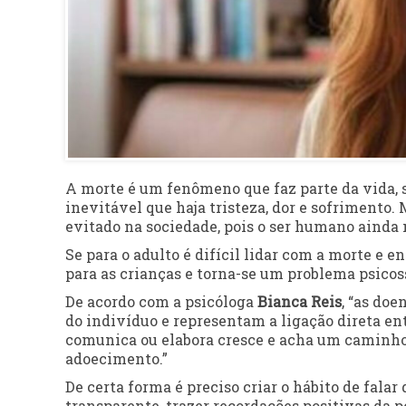
A morte é um fenômeno que faz parte da vida, s
inevitável que haja tristeza, dor e sofriment
evitado na sociedade, pois o ser humano ainda 
Se para o adulto é difícil lidar com a morte e 
para as crianças e torna-se um problema psicos
De acordo com a psicóloga
Bianca Reis
, “as do
do indivíduo e representam a ligação direta ent
comunica ou elabora cresce e acha um caminho
adoecimento.”
De certa forma é preciso criar o hábito de falar
transparente, trazer recordações positivas da p