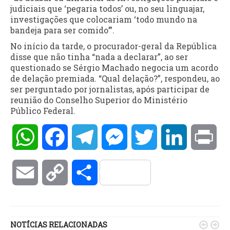
judiciais que ‘pegaria todos’ ou, no seu linguajar,
investigações que colocariam ‘todo mundo na
bandeja para ser comido’”.
No início da tarde, o procurador-geral da República
disse que não tinha “nada a declarar”, ao ser
questionado se Sérgio Machado negocia um acordo
de delação premiada. “Qual delação?”, respondeu, ao
ser perguntado por jornalistas, após participar de
reunião do Conselho Superior do Ministério
Público Federal.
WhatsApp
Facebook
Telegram
Messenger
Twitter
LinkedIn
Pri
Email
Copy
Compartilhar
Link
NOTÍCIAS RELACIONADAS

