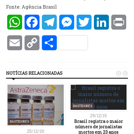
Fonte: Agência Brasil
WhatsApp
Facebook
Telegram
Messenger
Twitter
LinkedIn
Pri
Email
Copy
Compartilhar
Link
NOTÍCIAS RELACIONADAS


BASTIDORES
29/12/15
Brasil registra o maior
BASTIDORES
número de jornalistas
25/12/20
mortos em 23 anos