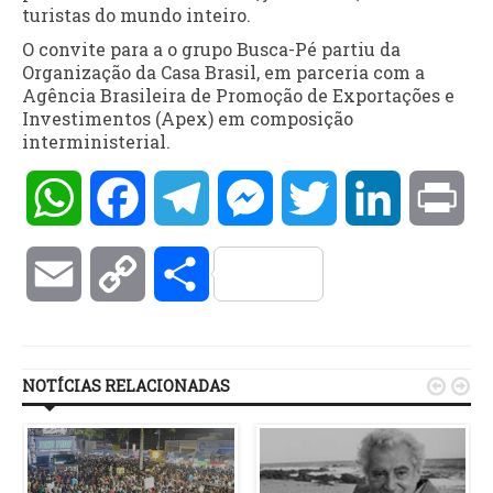
turistas do mundo inteiro.
O convite para a o grupo Busca-Pé partiu da
Organização da Casa Brasil, em parceria com a
Agência Brasileira de Promoção de Exportações e
Investimentos (Apex) em composição
interministerial.
WhatsApp
Facebook
Telegram
Messenger
Twitter
LinkedIn
Pri
Email
Copy
Compartilhar
Link
NOTÍCIAS RELACIONADAS

