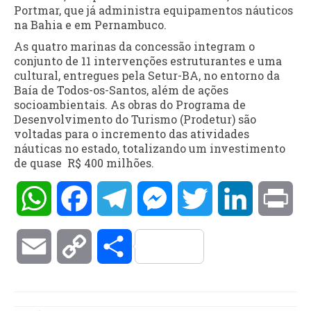
Portmar, que já administra equipamentos náuticos
na Bahia e em Pernambuco.
As quatro marinas da concessão integram o
conjunto de 11 intervenções estruturantes e uma
cultural, entregues pela Setur-BA, no entorno da
Baía de Todos-os-Santos, além de ações
socioambientais. As obras do Programa de
Desenvolvimento do Turismo (Prodetur) são
voltadas para o incremento das atividades
náuticas no estado, totalizando um investimento
de quase R$ 400 milhões.
WhatsApp
Facebook
Telegram
Messenger
Twitter
LinkedIn
Pri
Email
Copy
Compartilhar
Link