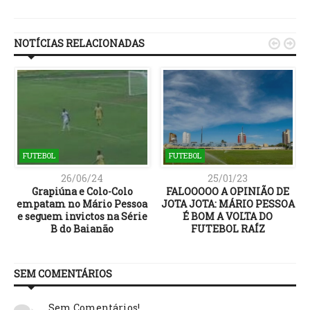
Link
NOTÍCIAS RELACIONADAS


FUTEBOL
FUTEBOL
26/06/24
25/01/23
Grapiúna e Colo-Colo
FALOOOOO A OPINIÃO DE
empatam no Mário Pessoa
JOTA JOTA: MÁRIO PESSOA
e seguem invictos na Série
É BOM A VOLTA DO
B do Baianão
FUTEBOL RAÍZ
SEM COMENTÁRIOS
Sem Comentários!