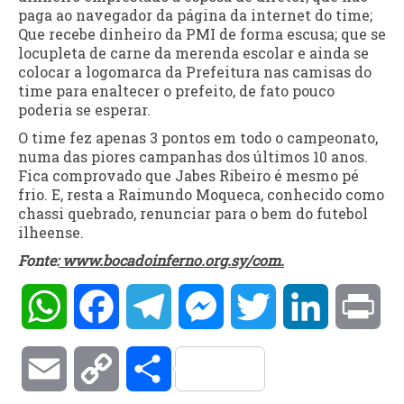
paga ao navegador da página da internet do time;
Que recebe dinheiro da PMI de forma escusa; que se
locupleta de carne da merenda escolar e ainda se
colocar a logomarca da Prefeitura nas camisas do
time para enaltecer o prefeito, de fato pouco
poderia se esperar.
O time fez apenas 3 pontos em todo o campeonato,
numa das piores campanhas dos últimos 10 anos.
Fica comprovado que Jabes Ribeiro é mesmo pé
frio. E, resta a Raimundo Moqueca, conhecido como
chassi quebrado, renunciar para o bem do futebol
ilheense.
Fonte:
www.bocadoinferno.org.sy/com.
WhatsApp
Facebook
Telegram
Messenger
Twitter
LinkedIn
Pri
Email
Copy
Compartilhar