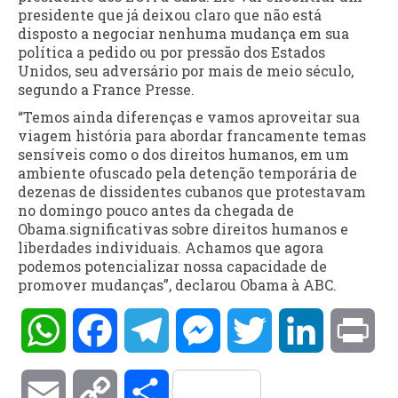
presidente que já deixou claro que não está
disposto a negociar nenhuma mudança em sua
política a pedido ou por pressão dos Estados
Unidos, seu adversário por mais de meio século,
segundo a France Presse.
“Temos ainda diferenças e vamos aproveitar sua
viagem história para abordar francamente temas
sensíveis como o dos direitos humanos, em um
ambiente ofuscado pela detenção temporária de
dezenas de dissidentes cubanos que protestavam
no domingo pouco antes da chegada de
Obama.significativas sobre direitos humanos e
liberdades individuais. Achamos que agora
podemos potencializar nossa capacidade de
promover mudanças”, declarou Obama à ABC.
WhatsApp
Facebook
Telegram
Messenger
Twitter
LinkedIn
Pri
Email
Copy
Compartilhar