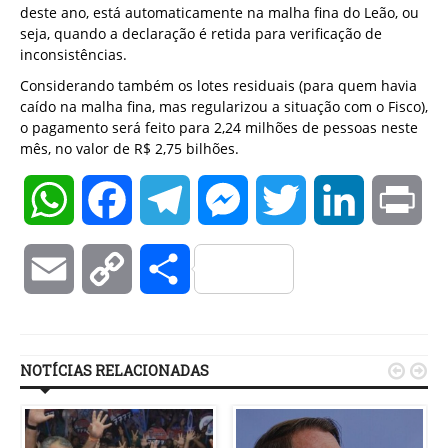
deste ano, está automaticamente na malha fina do Leão, ou
seja, quando a declaração é retida para verificação de
inconsistências.
Considerando também os lotes residuais (para quem havia
caído na malha fina, mas regularizou a situação com o Fisco),
o pagamento será feito para 2,24 milhões de pessoas neste
mês, no valor de R$ 2,75 bilhões.
WhatsApp
Facebook
Telegram
Messenger
Twitter
LinkedIn
Pri
Email
Copy
Compartilhar
Link
NOTÍCIAS RELACIONADAS

