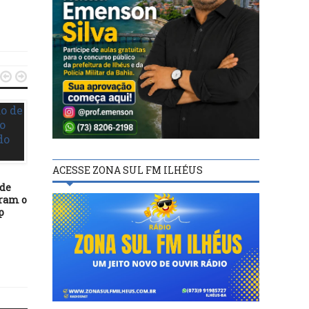


ACESSE ZONA SUL FM ILHÉUS
 de
ECONOMIA
ECONOMIA
aram o
p
12/12/21
12/03/26
‘Bahia vai ter novas
Postos terão que infor
fronteiras de cacauicultura’,
redução no preço do dies
diz João Leão
consumidor; entend