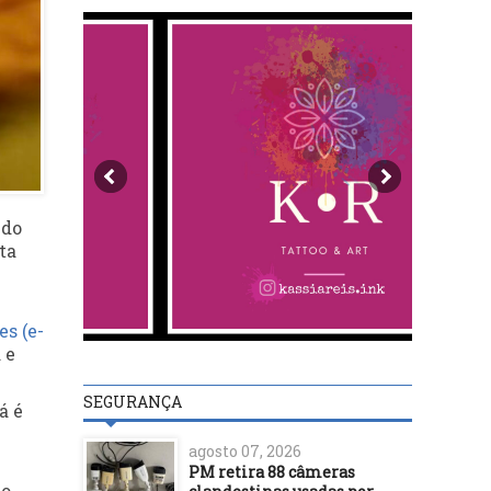
 do
ta
s (e-
 e
SEGURANÇA
á é
agosto 07, 2026
PM retira 88 câmeras
do