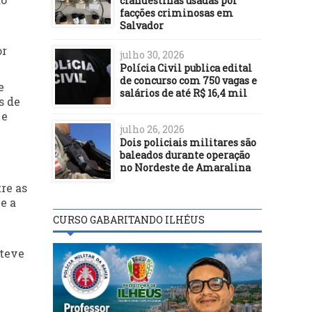
clandestinas usadas por
facções criminosas em
Salvador
or
julho 30, 2026
Polícia Civil publica edital
de concurso com 750 vagas e
e
salários de até R$ 16,4 mil
s de
 e
julho 26, 2026
Dois policiais militares são
baleados durante operação
no Nordeste de Amaralina
tre as
e a
CURSO GABARITANDO ILHÉUS
bteve