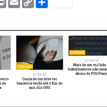
kedIn
Print
Email
Copy
Compartilhar
Link
ECONOMIA
27/06/16
Mais de um milhão
ECONOMIA
trabalhadores não sac
abono do PIS/Pase
11/04/22
rceiro
Conta de luz deve ter
l de
bandeira verde até o fim do
a
ano, diz ONS