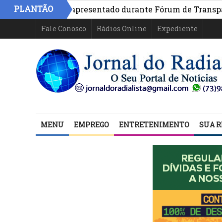
PLANTÃO
 na Bahia é apresentado durante Fórum de Transparência 
Fale Conosco
Rádios Online
Expediente
MENU
EMPREGO
ENTRETENIMENTO
SUA R