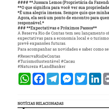
#### **Jussara Lemos (Proprietária da Fazend
**O que significa para você ver sua propriedad
*É uma alegria imensa. Sempre quis que minha 
Agora, ela será um ponto de encontro para quem
responsável.*
### **Expectativas e Próximos Passos**
A Reserva Rio de Contas tem seu lançamento of
expectativas para a economia local e o turismo d
prevê expansões futuras.
Para acompanhar as novidades e saber como se e
#ReservaRioDeContas
#TurismoSustentável #Cacau
#Natureza #LandBanker
WhatsApp
Facebook
Telegram
Messenger
Twitter
Lin
NOTÍCIAS RELACIONADAS