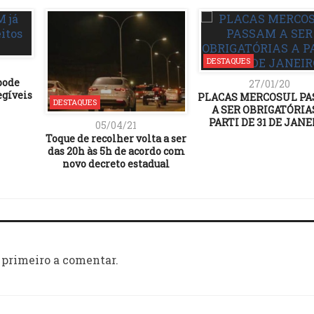
DESTAQUES
pode
27/01/20
egíveis
PLACAS MERCOSUL P
DESTAQUES
A SER OBRIGATÓRIA
PARTI DE 31 DE JANE
05/04/21
Toque de recolher volta a ser
das 20h às 5h de acordo com
novo decreto estadual
 primeiro a comentar.