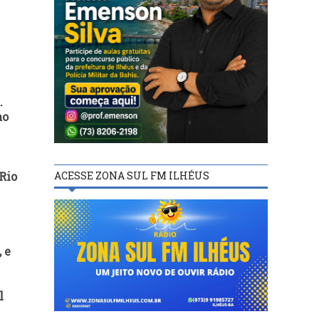
.
ao
ACESSE ZONA SUL FM ILHÉUS
Rio
 e
l