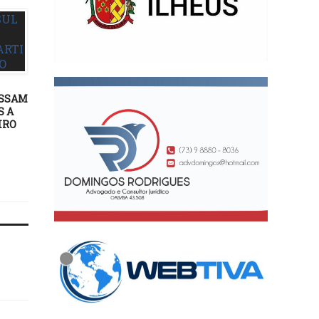
DESTAQUES
06/11/15
ASSAM
Mais de 2000 pessoas
DESTAQUES
S A
estiveram prestigiando o ato
IRO
público em Defesa de Ilhéus
07/08/23
PL DE ILHÉUS REUNI
FILIADOS E APOIADORE
PRÓXIMO SÁBADO, 12 A