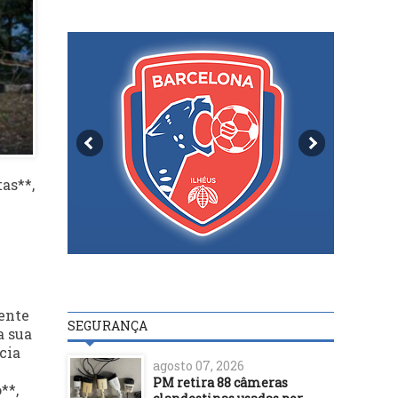
as**,
ente
SEGURANÇA
a sua
cia
agosto 07, 2026
PM retira 88 câmeras
**,