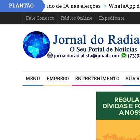
»
PLANTÃO
e uso indevido de IA nas eleições
WhatsApp deixará de
Fale Conosco
Rádios Online
Expediente
MENU
EMPREGO
ENTRETENIMENTO
SUA R