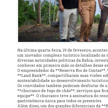
Na última quarta-feira, 19 de fevereiro, aconte
um inovador complexo turístico localizado às m
diversas autoridades políticas da Bahia, invest
conhecer em primeira mão os detalhes desse 
O empreendedor da **Reserva Rio de Contas**, **
**Land Bank**, compartilharam suas visões sob
sustentabilidade no desenvolvimento turístico
Os convidados também puderam desfrutar de um
**churrasco de fogo de chão**, serviços que fic
equipe**. O churrasco teve a assinatura do re
gastronômica única para todos os presentes.
Além disso, um dos grandes diferenciais da **R