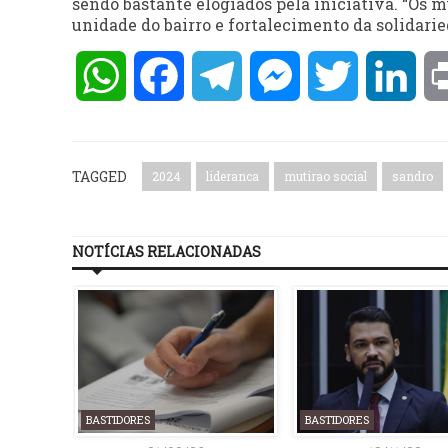
sendo bastante elogiados pela iniciativa. “Os 
unidade do bairro e fortalecimento da solidarie
WhatsApp
Facebook
Telegram
Messenger
Twitter
Lin
TAGGED
2024
lideranca
mutirao social
sandro
NOTÍCIAS RELACIONADAS
BASTIDORES
BASTIDORES