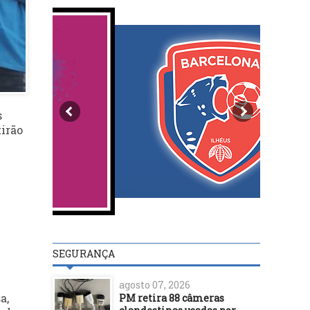
s
tirão
SEGURANÇA
agosto 07, 2026
a,
PM retira 88 câmeras