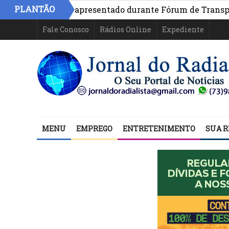
PLANTÃO
na Bahia é apresentado durante Fórum de Transparência 
Fale Conosco
Rádios Online
Expediente
MENU
EMPREGO
ENTRETENIMENTO
SUA R