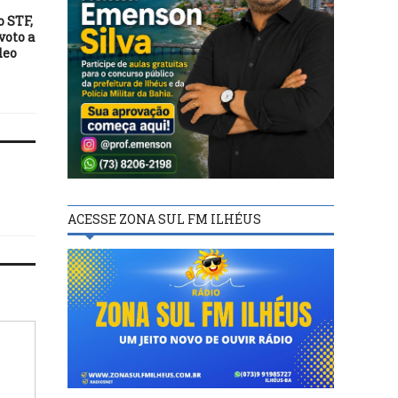
01/08/25
16/02/26
 STF,
Governo da Bahia abre
Pé-de-Meia Licenciatur
voto a
inscrições para construção e
cadastro para particip
deo
conclusão de moradias em
começa amanhã
áreas rurais
ACESSE ZONA SUL FM ILHÉUS