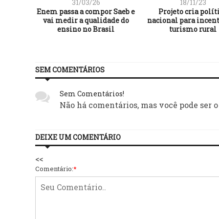
31/03/26
18/11/23
aturas:
Enem passa a compor Saeb e
Projeto cria polít
icipar
vai medir a qualidade do
nacional para incent
hã
ensino no Brasil
turismo rural
SEM COMENTÁRIOS
Sem Comentários!
Não há comentários, mas você pode ser o
DEIXE UM COMENTÁRIO
<<
Comentário:
*