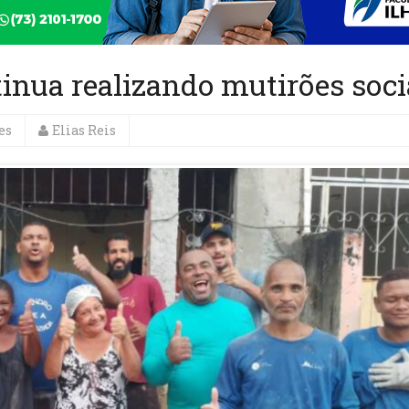
ua realizando mutirões soci
es
Elias Reis