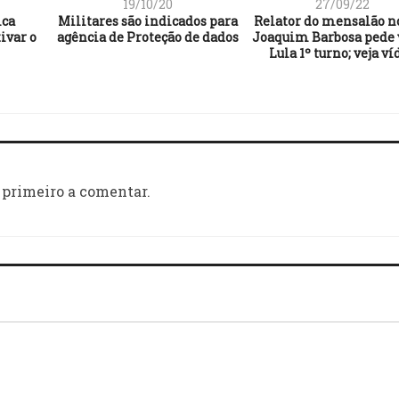
19/10/20
27/09/22
ica
Militares são indicados para
Relator do mensalão no
ivar o
agência de Proteção de dados
Joaquim Barbosa pede 
Lula 1º turno; veja ví
 primeiro a comentar.