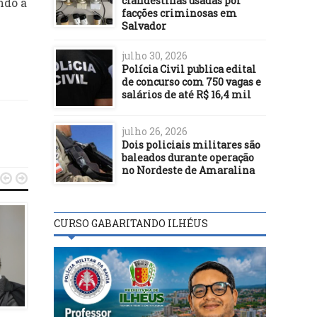
clandestinas usadas por
ndo a
facções criminosas em
Salvador
julho 30, 2026
Polícia Civil publica edital
de concurso com 750 vagas e
salários de até R$ 16,4 mil
julho 26, 2026
Dois policiais militares são
baleados durante operação
no Nordeste de Amaralina


CURSO GABARITANDO ILHÉUS
BASTIDORES
BASTIDORES