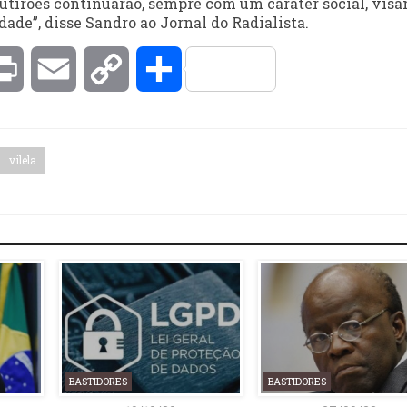
mutirões continuarão, sempre com um caráter social, visa
dade”, disse Sandro ao Jornal do Radialista.
kedIn
Print
Email
Copy
Compartilhar
Link
vilela
BASTIDORES
BASTIDORES